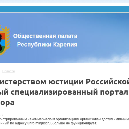
Новости
истерством юстиции Российско
ый специализированный портал
тора
 г.
гистрированным некоммерческим организациям организован доступ к личным ка
нный по адресу unro.minjust.ru, больше не функционирует.