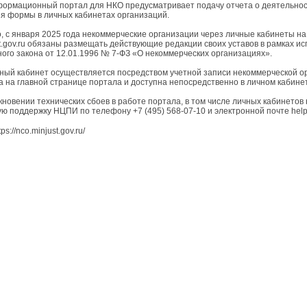
ормационный портал для НКО предусматривает подачу отчета о деятельност
я формы в личных кабинетах организаций.
о, с января 2025 года некоммерческие организации через личные кабинеты 
st.gov.ru обязаны размещать действующие редакции своих уставов в рамках и
ого закона от 12.01.1996 № 7-ФЗ «О некоммерческих организациях».
чный кабинет осуществляется посредством учетной записи некоммерческой ор
 на главной странице портала и доступна непосредственно в личном кабине
кновении технических сбоев в работе портала, в том числе личных кабинето
ую поддержку НЦПИ по телефону +7 (495) 568-07-10 и электронной почте help
ps://nco.minjust.gov.ru/