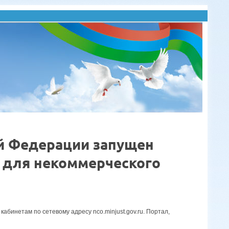
й Федерации запущен
 для некоммерческого
бинетам по сетевому адресу nco.minjust.gov.ru. Портал,