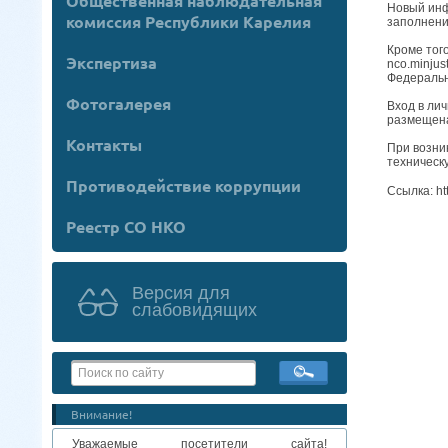
Общественная наблюдательная
Новый инф
комиссия Республики Карелия
заполнени
Кроме тог
Экспертиза
nco.minju
Федеральн
Фотогалерея
Вход в ли
размещена
Контакты
При возни
техническ
Противодействие коррупции
Ссылка: htt
Реестр СО НКО
Версия для
слабовидящих
Внимание!
Уважаемые посетители сайта!