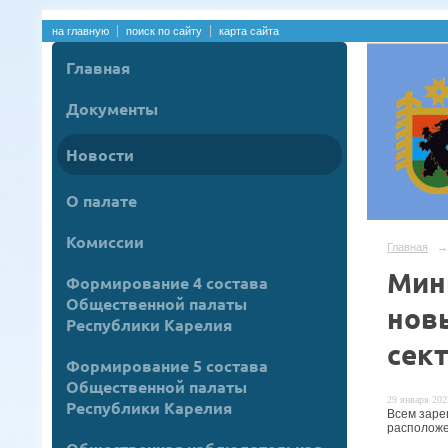
на главную
поиск по сайту
карта сайта
Главная
Документы
Новости
О палате
Комиссии
Главная
→
Мин
Формирование 4 состава
Общественной палаты
нов
Республики Карелия
сек
Формирование 5 состава
Общественной палаты
29 января 2025
Республики Карелия
Всем заре
расположе