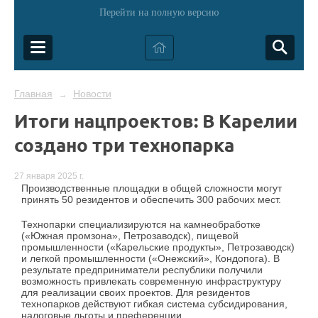
Перейти на полную версию
Главная
Новости
→
Итоги нацпроектов: В Карелии
создано три технопарка
27 января 2025 г.
Производственные площадки в общей сложности могут
принять 50 резидентов и обеспечить 300 рабочих мест.
Технопарки специализируются на камнеобработке
(«Южная промзона», Петрозаводск), пищевой
промышленности («Карельские продукты», Петрозаводск)
и легкой промышленности («Онежский», Кондопога). В
результате предприниматели республики получили
возможность привлекать современную инфраструктуру
для реализации своих проектов. Для резидентов
технопарков действуют гибкая система субсидирования,
налоговые льготы и преференции.