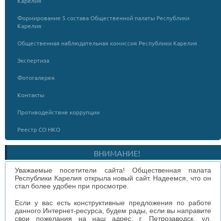
Карелия
Формирование 5 состава Общественной палаты Республики
Карелия
Общественная наблюдательная комиссия Республики Карелия
Экспертиза
Фотогалерея
Контакты
Противодействие коррупции
Реестр СО НКО
ВНИМАНИЕ!
Уважаемые посетители сайта! Общественная палата
Республики Карелия открыла новый сайт. Надеемся, что он
стал более удобен при просмотре.
Если у вас есть конструктивные предложения по работе
данного Интернет-ресурса, будем рады, если вы направите
свои пожелания на наш адрес: г. Петрозаводск, ул.