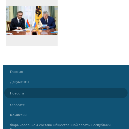
Главная
Документы
Новости
О палате
Комиссии
Формирование 4 состава Общественной палаты Республики