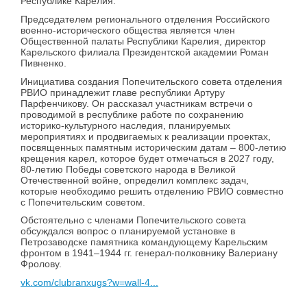
Республике Карелия.
Председателем регионального отделения Российского
военно-исторического общества является член
Общественной палаты Республики Карелия, директор
Карельского филиала Президентской академии Роман
Пивненко.
Инициатива создания Попечительского совета отделения
РВИО принадлежит главе республики Артуру
Парфенчикову. Он рассказал участникам встречи о
проводимой в республике работе по сохранению
историко-культурного наследия, планируемых
мероприятиях и продвигаемых к реализации проектах,
посвященных памятным историческим датам – 800-летию
крещения карел, которое будет отмечаться в 2027 году,
80-летию Победы советского народа в Великой
Отечественной войне, определил комплекс задач,
которые необходимо решить отделению РВИО совместно
с Попечительским советом.
Обстоятельно с членами Попечительского совета
обсуждался вопрос о планируемой установке в
Петрозаводске памятника командующему Карельским
фронтом в 1941–1944 гг. генерал-полковнику Валериану
Фролову.
vk.com/clubranxugs?w=wall-4...