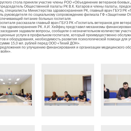
круглого стола приняли участие члены РОО «Объединение ветеранов боевых
 председатель Общественной палаты РК В.К. Катаров и члены палаты, предсе
иц, специалисты Министерства здравоохранения РК, главный врач ГБУЗ РК «Г
ль руководителя по социальному сопровождению филиала ГФ «Защитники Отеч
спечивающий питание больных госпиталя.
госпиталя рассказали главный врач ГБУЗ РК «Госпиталь ветеранов для ветера
тва здравоохранения РК. А.И. Хейфец представил механизмы финансирован
 заседания задавали вопросы, сообщили о незначительном количестве участ
ционные услуги в профильном госпитале, который преимущественно обслужив
тов и оборудования, необходимость развития психологической помощи для уч
 сумме 15,0 мл. рублей перед ООО «Тихий ДОН».
редложения по улучшению финансирования и организации медицинского обс
 войн».