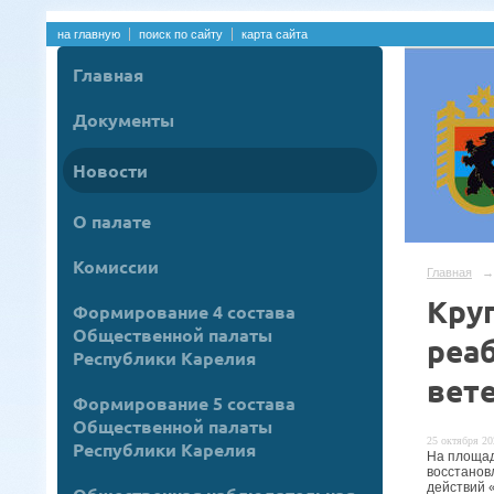
на главную
поиск по сайту
карта сайта
Главная
Документы
Новости
О палате
Комиссии
Главная
→
Кру
Формирование 4 состава
Общественной палаты
реа
Республики Карелия
вет
Формирование 5 состава
Общественной палаты
25 октября 20
Республики Карелия
На площад
восстанов
действий 