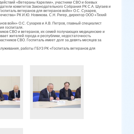
 действий «Ветераны Карелии», участники СВО и боевых
датели комитетов Законодательного Собрания РК С.А. Шугаев и
оспиталь ветеранов для ветеранов войн» О.С. Сухарев,
ества» РК И.Ю. Новикова. С.Н. Ригер, директор ООО «Тихий
нов войн» О.С. Сухарев и А.В. Петров, главный специалист
ия госпиталя.
ников СВО и ветеранов, их семей получающих медицинские и
ает жителей города и республики, недостаточность
астников СВО. Госпиталь имеет долг за девять месяцев за
луживания, работы ГБУЗ РК «Госпиталь ветеранов для