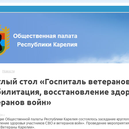
Новости
глый стол «Госпиталь ветерано
билитация, восстановление здо
еранов войн»
24 г.
ке Общественной палаты Республики Карелия состоялось заседание круглого
ление здоровья участников СВО и ветеранов войн». Проведение мероприят
«Ветераны Карелии».