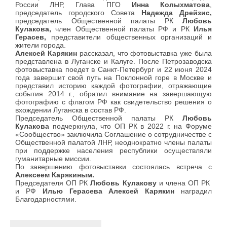
России ЛНР, Глава ПГО
Инна Колыхматова
,
председатель городского Совета
Надежда Дрейзис,
председатель Общественной палаты РК
Любовь
Кулакова,
член Общественной палаты РФ и РК
Илья
Герасев,
представители общественных организаций и
жители города.
Алексей Карякин
рассказал, что фотовыставка уже была
представлена в Луганске и Калуге. После Петрозаводска
фотовыставка поедет в Санкт-Петербург и 22 июня 2024
года завершит свой путь на Поклонной горе в Москве и
представил историю каждой фотографии, отражающие
события 2014 г., обратил внимание на завершающую
фотографию с флагом РФ как свидетельство решения о
вхождении Луганска в состав РФ.
Председатель Общественной палаты РК
Любовь
Кулакова
подчеркнула, что ОП РК в 2022 г. на Форуме
«Сообщество» заключила Соглашение о сотрудничестве с
Общественной палатой ЛНР, неоднократно члены палаты
при поддержке населения республики осуществляли
гуманитарные миссии.
По завершению фотовыставки состоялась встреча с
Алексеем Карякиным.
Председателя ОП РК
Любовь Кулакову
и члена ОП РК
и РФ
Илью Герасева
Алексей Карякин
наградил
Благодарностями.