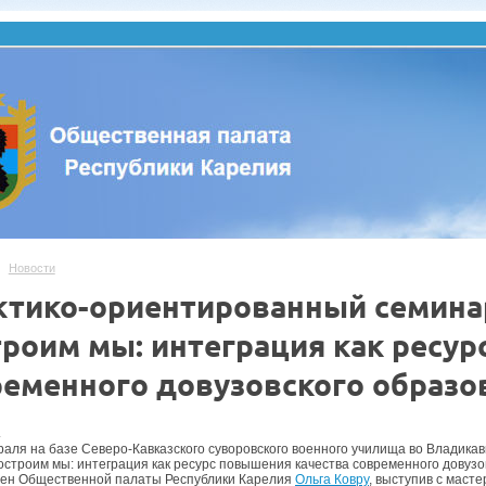
Новости
ктико-ориентированный семина
троим мы: интеграция как ресур
ременного довузовского образо
.
раля на базе Северо-Кавказского суворовского военного училища во Владика
остроим мы: интеграция как ресурс повышения качества современного довузов
лен Общественной палаты Республики Карелия
Ольга Ковру
, выступив с маст