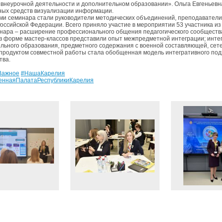
, внеурочной деятельности и дополнительном образовании». Ольга Евгеньев
ых средств визуализации информации.
ми семинара стали руководители методических объединений, преподаватели
оссийской Федерации. Всего приняло участие в мероприятии 53 участника из
нара – расширение профессионального общения педагогического сообщества
в форме мастер-классов представили опыт межпредметной интеграции; интег
льного образования, предметного содержания с военной составляющей, сет
продуктом совместной работы стала обобщенная модель интегративного подх
тва.
Важное
#НашаКарелия
еннаяПалатаРеспубликиКарелия