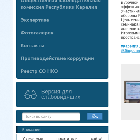
Общественная наблюдательная
в урочной
комиссия Республики Карелия
эффективн
Участника
обороны Р
Экспертиза
Цель семи
семинара 
дополните
Фотогалерея
Итоговым 
пространс
Контакты
#Карелия
#Обществ
Противодействие коррупции
Реестр СО НКО
Версия для
слабовидящих
Внимание!
Уважаемые посетители сайта!