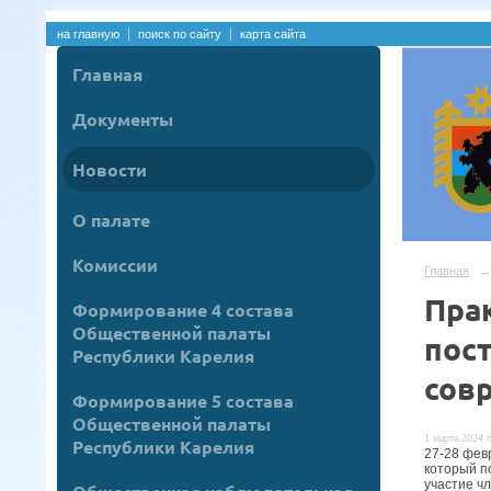
на главную
поиск по сайту
карта сайта
Главная
Документы
Новости
О палате
Комиссии
Главная
→
Пра
Формирование 4 состава
Общественной палаты
пос
Республики Карелия
сов
Формирование 5 состава
Общественной палаты
1 марта 2024 г
Республики Карелия
27-28 фев
который п
участие ч