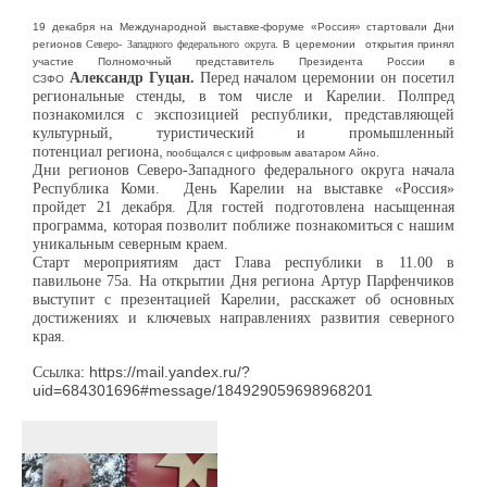
19 декабря на Международной выставке-форуме «Россия» стартовали Дни
регионов
Северо- Западного
федерального округа
. В церемонии открытия принял
участие Полномочный представитель Президента России в
Александр Гуцан.
Перед началом церемонии он посетил
СЗФО
региональные стенды, в том числе и Карелии. Полпред
познакомился с экспозицией республики, представляющей
культурный, туристический и промышленный
потенциал
региона
,
пообщался с цифровым аватаром Айно.
Дни регионов Северо-Западного
федерального округа
начала
Республика Коми. День Карелии на выставке «Россия»
пройдет 21 декабря. Для гостей подготовлена насыщенная
программа, которая позволит поближе познакомиться с нашим
уникальным северным краем.
Старт мероприятиям даст Глава республики в 11.00 в
павильоне 75a. На открытии Дня региона Артур Парфенчиков
выступит с презентацией Карелии, расскажет об основных
достижениях и ключевых направлениях развития северного
края.
Ссылка
: https://mail.yandex.ru/?
uid=684301696#message/184929059698968201