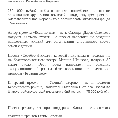
поселений Республики Карелия.
250 000 рублей собрали жители республики на первом
региональном Круге благотворителей в поддержку трёх проектов.
Благотворительное мероприятие организовали активисты фонда
«Мельница».
Автор проекта «Всем коньки!» из
г.
Олонца Дарья Савельева
получит 90 тысяч рублей. Ее проект направлен на создание
комфортных условий для организации спортивного досуга
семей с детьми.
Проект «Серебро Ляскеля», который придумала и представила
на благотворительном вечере Марина Шашкова, получит 85
тысяч рублей. Этот проект направлен на создание
экскурсионного бюро на базе восстановления памятника
природы «Бараний лоб».
.
И третий проект — «Уютный дворик» из п
Золотец
,
Беломорск
ого
района
заявитель Екатерина Гнетнева. Проект по
благоустройству детской площадки у библиотеки — 75 000 рублей.
Проект реализуется при поддержке
Ф
онда президентских
грантов и грантов
Г
лавы Карелии.