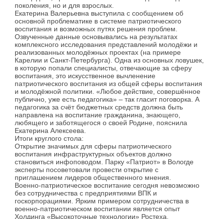
поколения, но и для взрослых.
Екатерина Валерьевна выступила с сообщением об
основной проблематике в системе патриотического
воспитания и возможных путях решения проблем.
Озвученные данные основывались на результатах
комплексного исследования представлений молодёжи и
реализованных молодёжных проектах (на примере
Карелии и Санкт-Петербурга). Одна из основных ловушек,
в которую попали специалисты, отвечающие за сферу
воспитания, это искусственное вычленение
патриотического воспитания из общей сферы воспитания
и молодёжной политики. «Любое действие, совершённое
публично, уже есть педагогика» – так гласит поговорка. А
педагогика за счёт бюджетных средств должна быть
направлена на воспитание гражданина, знающего,
любящего и заботящегося о своей Родине, пояснила
Екатерина Алексеева.
Итоги круглого стола:
Открытие значимых для сферы патриотического
воспитания инфраструктурных объектов должно
становиться инфоповодом. Парку «Патриот» в Вологде
эксперты посоветовали провести открытие с
приглашением лидеров общественного мнения.
Военно-патриотическое воспитание сегодня невозможно
без сотрудничества с предприятиями ВПК и
госкорпорациями. Ярким примером сотрудничества в
военно-патриотическом воспитании является опыт
Холдинга «Высокоточные технологии» Ростеха.