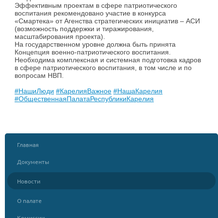
Эффективным проектам в сфере патриотического
воспитания рекомендовано участие в конкурса
«Смартека» от Агенства стратегических инициатив – АСИ
(возможность поддержки и тиражирования,
масштабирования проекта).
На государственном уровне должна быть принята
Концепция военно-патриотического воспитания.
Необходима комплексная и системная подготовка кадров
в сфере патриотического воспитания, в том числе и по
вопросам НВП.
#НашиЛюди
#КарелияВажное
#НашаКарелия
#ОбщественнаяПалатаРеспубликиКарелия
Главная
Документы
Новости
О палате
Комиссии