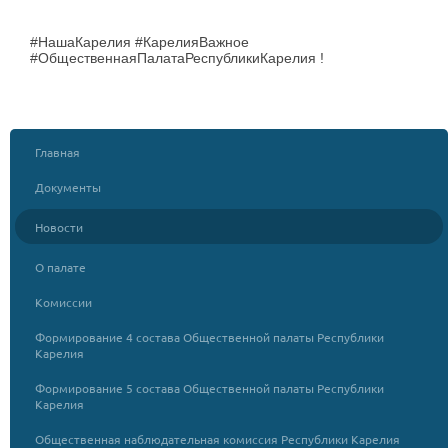
#НашаКарелия #КарелияВажное
#ОбщественнаяПалатаРеспубликиКарелия !
Главная
Документы
Новости
О палате
Комиссии
Формирование 4 состава Общественной палаты Республики
Карелия
Формирование 5 состава Общественной палаты Республики
Карелия
Общественная наблюдательная комиссия Республики Карелия