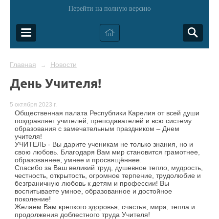
Перейти на полную версию
Главная
Новости
→
День Учителя!
5 октября 2023 г.
Общественная палата Республики Карелия от всей души
поздравляет учителей, преподавателей и всю систему
образования с замечательным праздником – Днем
учителя!
УЧИТЕЛЬ - Вы дарите ученикам не только знания, но и
свою любовь. Благодаря Вам мир становится грамотнее,
образованнее, умнее и просвящённее.
Спасибо за Ваш великий труд, душевное тепло, мудрость,
честность, открытость, огромное терпение, трудолюбие и
безграничную любовь к детям и профессии! Вы
воспитываете умное, образованное и достойное
поколение!
Желаем Вам крепкого здоровья, счастья, мира, тепла и
продолжения доблестного труда Учителя!