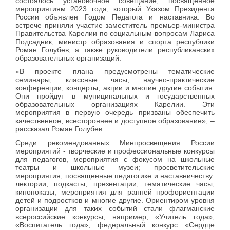
состоялось установочное совещание, посвященное
мероприятиям 2023 года, который Указом Президента
России объявлен Годом Педагога и наставника. Во
встрече приняли участие заместитель премьер-министра
Правительства Карелии по социальным вопросам Лариса
Подсадник, министр образования и спорта республики
Роман Голубев, а также руководители республиканских
образовательных организаций.
«В проекте плана предусмотрены тематические
семинары, классные часы, научно-практические
конференции, концерты, акции и многие другие события.
Они пройдут в муниципальных и государственных
образовательных организациях Карелии. Эти
мероприятия в первую очередь призваны обеспечить
качественное, всестороннее и доступное образование», –
рассказал Роман Голубев.
Среди рекомендованных Минпросвещения России
мероприятий - творческие и профессиональные конкурсы
для педагогов, мероприятия с фокусом на школьные
театры и школьные музеи; просветительские
мероприятия, посвященные педагогике и наставничеству:
лектории, подкасты, презентации, тематические часы,
кинопоказы; мероприятия для ранней профориентации
детей и подростков и многие другие. Ориентиром уровня
организации для таких событий стали флагманские
всероссийские конкурсы, например, «Учитель года»,
«Воспитатель года», федеральный конкурс «Сердце