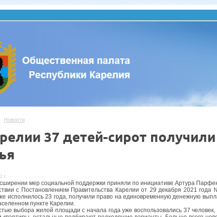
Новости
арелии 37 детей-сирот получил
ья
2 г.
асширении мер социальной поддержки приняли по инициативе Артура Парфен
ствии с Постановлением Правительства Карелии от 29 декабря 2021 года 
же исполнилось 23 года, получили право на единовременную денежную выпла
аселенном пункте Карелии.
тью выбора жилой площади с начала года уже воспользовались 37 человек
и квартиры, остальные подбирают подходящие варианты. Больше всего ново