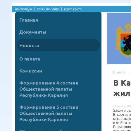
на главную
поиск по сайту
карта сайта
Главная
Документы
Новости
О палате
Комиссии
Главная
→
В К
Формирование 4 состава
Общественной палаты
жил
Республики Карелия
Формирование 5 состава
29 ноября 202
Закон о р
Общественной палаты
В соответ
Республики Карелия
которым у
в любом н
Возможнос
уже купил