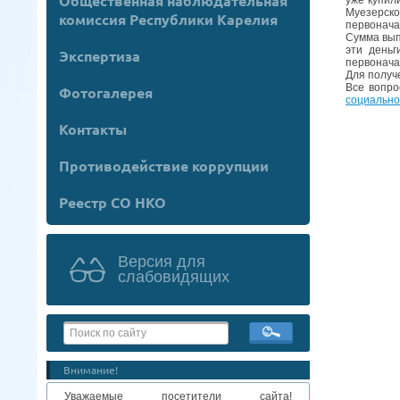
Общественная наблюдательная
Муезерско
комиссия Республики Карелия
первонача
Сумма вып
эти деньг
Экспертиза
первонача
Для получ
Все вопро
Фотогалерея
социально
Упра
Контакты
Противодействие коррупции
Реестр СО НКО
Версия для
слабовидящих
Внимание!
Уважаемые посетители сайта!