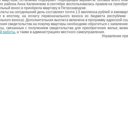
го района Анна Калиничева в сентябре воспользовалась правом на приобрет
льный взнос и приобрела квартиру в Петрозаводске.
латы на сегодняшний день составляет почти 1,5 миллиона рублей и ежекварт
и в ипотеку, на оплату первоначального взноса из бюджета республик
льного взноса). Дополнительная выплата включена в программу адресной с
ения свидетельства на покупку квартиры необходимо обратиться с заявлени
сы, связанные с получением свидетельства для приобретения жилья, можн
й работы
, а также в администрациях местного самоуправления.
вление пресс-службы Главы Рес