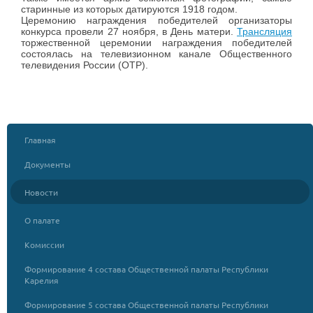
старинные из которых датируются 1918 годом.
Церемонию награждения победителей организаторы
конкурса провели 27 ноября, в День матери.
Трансляция
торжественной церемонии награждения победителей
состоялась на телевизионном канале Общественного
телевидения России (ОТР).
Главная
Документы
Новости
О палате
Комиссии
Формирование 4 состава Общественной палаты Республики
Карелия
Формирование 5 состава Общественной палаты Республики