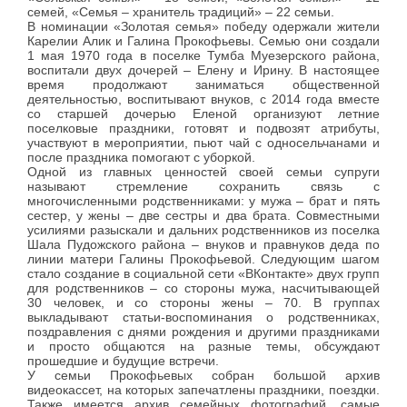
семей, «Семья – хранитель традиций» – 22 семьи.
В номинации «Золотая семья» победу одержали жители
Карелии Алик и Галина Прокофьевы. Семью они создали
1 мая 1970 года в поселке Тумба Муезерского района,
воспитали двух дочерей – Елену и Ирину. В настоящее
время продолжают заниматься общественной
деятельностью, воспитывают внуков, с 2014 года вместе
со старшей дочерью Еленой организуют летние
поселковые праздники, готовят и подвозят атрибуты,
участвуют в мероприятии, пьют чай с односельчанами и
после праздника помогают с уборкой.
Одной из главных ценностей своей семьи супруги
называют стремление сохранить связь с
многочисленными родственниками: у мужа – брат и пять
сестер, у жены – две сестры и два брата. Совместными
усилиями разыскали и дальних родственников из поселка
Шала Пудожского района – внуков и правнуков деда по
линии матери Галины Прокофьевой. Следующим шагом
стало создание в социальной сети «ВКонтакте» двух групп
для родственников – со стороны мужа, насчитывающей
30 человек, и со стороны жены – 70. В группах
выкладывают статьи-воспоминания о родственниках,
поздравления с днями рождения и другими праздниками
и просто общаются на разные темы, обсуждают
прошедшие и будущие встречи.
У семьи Прокофьевых собран большой архив
видеокассет, на которых запечатлены праздники, поездки.
Также имеется архив семейных фотографий, самые