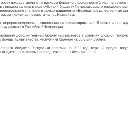
 росту доходов увеличены расходы Дорожного фонда республики на ремонт и
дут предоставлены в виде субсидий бюджету Петрозаводского городского окру
 регионального значения в рамках нацпроекта «Безопасные качественные доро
 трассы «Кола» до поворота на пос.Надвоицы.
о, перераспределены ассигнования на финансирование 15 новых инвестиц
ному развитию Российской Федерации.
рования дополнительных бюджетных резервов в условиях сложной геополи
о фонда Правительства Республики Карелия на 50,0 млн рублей.
фицита бюджета Республики Карелия на 2022 год, верхний предел госуд
 бюджета на плановый период сохранены без изменений.