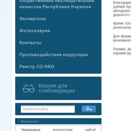
Общественная наблюдательная
Благодаря
комиссия Республики Карелия
рублей бу
автодорог
дороги от
Экспертиза
Кроме тог
региональ
Фотогалерея
Для форми
резервног
Контакты
Размер де
параметры
Противодействие коррупции
Реестр СО НКО
Версия для
слабовидящих
Внимание!
Уважаемые посетители сайта!