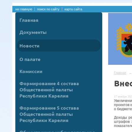
на главную
поиск по сайту
карта сайта
Главная
Документы
Новости
О палате
Комиссии
Главная
→
Вне
Формирование 4 состава
Общественной палаты
Республики Карелия
17 ноября 202
Увеличен
проектов 
Формирование 5 состава
о бюджете
Общественной палаты
Доходы ре
Республики Карелия
штрафов 
показател