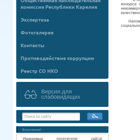
Общественная наблюдательная
конкурса
комиссия Республики Карелия
некоммерч
качествен
Экспертиза
Напомним,
социально
Фотогалерея
Контакты
Противодействие коррупции
Реестр СО НКО
Версия для
слабовидящих
Внимание!
Уважаемые посетители сайта!