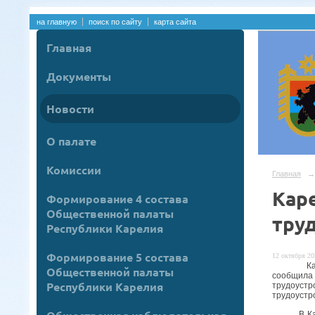
на главную
поиск по сайту
карта сайта
Главная
Документы
Новости
О палате
Комиссии
Главная
→
Кар
Формирование 4 состава
Общественной палаты
тру
Республики Карелия
Формирование 5 состава
12 октября 20
Карелия 
Общественной палаты
сообщила 
Республики Карелия
трудоустр
трудоустр
В Карели