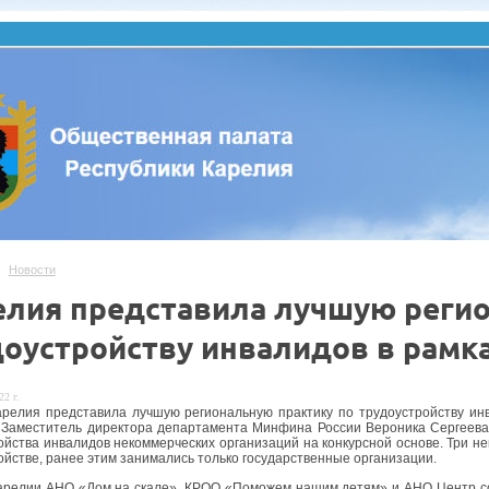
Новости
елия представила лучшую регио
доустройству инвалидов в рамка
22 г.
представила лучшую региональную практику по трудоустройству инвал
Заместитель директора департамента Минфина России Вероника Сергеева.
ойства инвалидов некоммерческих организаций на конкурсной основе. Три н
ойстве, ранее этим занимались только государственные организации.
и АНО «Дом на скале», КРОО «Поможем нашим детям» и АНО Центр соци