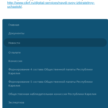
http://www.cikrf.ru/digital-services/naydi-svoy-izbiratelnyy-
uchastok/
.
Главная
Документы
Новости
О палате
Комиссии
Формирование 4 состава Общественной палаты Республики
Карелия
Формирование 5 состава Общественной палаты Республики
Карелия
Общественная наблюдательная комиссия Республики Карелия
Экспертиза