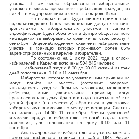
участка. В том числе, образованы 5 избирательных
участков в местах временного пребывания граждан, из
них 4 – в медучреждениях и один - на острове Кижи.
На выборах вновь будет широко применяться
видеонаблюдение. В том числе полный доступ к онлайн-
трансляциям с избирательных участков и записям
видеофиксации будет обеспечен в Центре общественного
наблюдения за выборами, который начал свою работу 7
сентября. Видеонаблюдением охвачены избирательные
участки, в границах которых проживают более 85%
зарегистрированных в Карелии избирателей.
По состоянию на 1 июля 2022 года в списки
избирателей в Карелии включены 504 845 человек.
Избирателей ждут с 8.00 до 20.00 каждый из трех
дней голосования: 9,10 и 11 сентября.
Избиратели, которые по уважительным причинам не
могут прийти на участок (состояние здоровья,
инвалидность, уход за больным человеком, маленьким
ребенком, иные уважительные причины) могут
проголосовать на дому. Для этого надо в письменной или
устной форме (по телефону) обратиться в участковую
избирательную комиссию по месту регистрации. Сделать
это можно до 14.00 11 сентября. Члены участковой
комиссии придут к избирателю, который подал такое
заявление, для голосования на дому 9,10 или 11
сентября.
Узнать адрес своего избирательного участка можно с
помощью цифрового сервиса на сайте ЦИК России