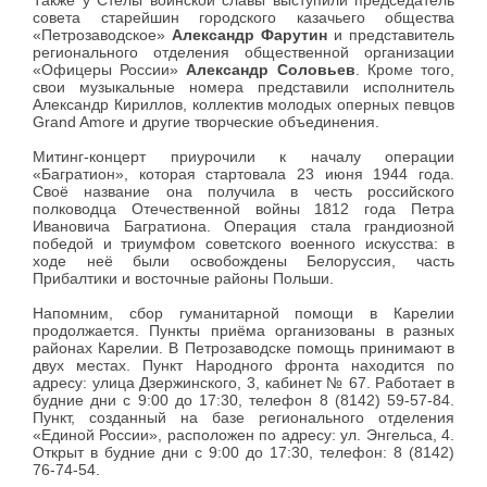
Также у Стелы воинской славы выступили председатель
совета старейшин городского казачьего общества
«Петрозаводское»
Александр Фарутин
и представитель
регионального отделения общественной организации
«Офицеры России»
Александр Соловьев
. Кроме того,
свои музыкальные номера представили исполнитель
Александр Кириллов, коллектив молодых оперных певцов
Grand Amore и другие творческие объединения.
Митинг-концерт приурочили к началу операции
«Багратион», которая стартовала 23 июня 1944 года.
Своё название она получила в честь российского
полководца Отечественной войны 1812 года Петра
Ивановича Багратиона.
Операция стала грандиозной
победой и триумфом советского военного искусства: в
ходе неё
были освобождены Белоруссия, часть
Прибалтики и восточные районы Польши.
Напомним, сбор гуманитарной помощи в Карелии
продолжается. Пункты приёма организованы в разных
районах Карелии. В Петрозаводске помощь принимают в
двух местах. Пункт Народного фронта находится по
адресу: улица Дзержинского, 3, кабинет № 67. Работает в
будние дни с 9:00 до 17:30, телефон 8 (8142) 59-57-84.
Пункт, созданный на базе регионального отделения
«Единой России», расположен по адресу: ул. Энгельса, 4.
Открыт в будние дни с 9:00 до 17:30, телефон: 8 (8142)
76-74-54.