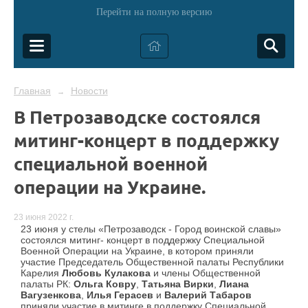
Перейти на полную версию
Главная
Новости
→
В Петрозаводске состоялся
митинг-концерт в поддержку
специальной военной
операции на Украине.
23 июня 2022 г.
23 июня у стелы «Петрозаводск - Город воинской славы»
состоялся митинг- концерт в поддержку Специальной
Военной Операции на Украине, в котором приняли
участие Председатель Общественной палаты Республики
Карелия
Любовь Кулакова
и члены Общественной
палаты РК:
Ольга Ковру
,
Татьяна Вирки
,
Лиана
Вагузенкова
,
Илья Герасев
и
Валерий Табаров
приняли участие в митинге в поддержку Специальной