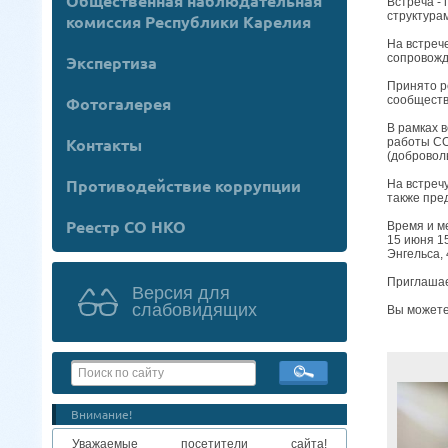
Общественная наблюдательная
Встреча -
структура
комиссия Республики Карелия
На встреч
сопровожд
Экспертиза
Принято р
сообществ
Фотогалерея
В рамках 
Контакты
работы СО
(добровол
Противодействие коррупции
На встреч
также пре
Реестр СО НКО
Время и м
15 июня 1
Энгельса, 
Приглашае
Версия для
слабовидящих
Вы можете
Внимание!
Уважаемые посетители сайта!