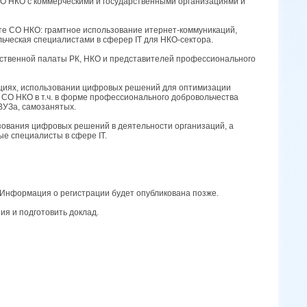
СО НКО с коммерческими и государственными организациями и
оте СО НКО: грамтное использование итернет-коммуникаций,
льческая специалистами в сферер IT для НКО-сектора.
ственной палаты РК, НКО и представителей профессионального
ациях, использовании цифровых решений для оптимизации
СО НКО в т.ч. в форме профессионального добровольчества
ВУЗа, самозанятых.
зования цифровых решений в деятельности организаций, а
ые специалисты в сфере IT.
 Информация о регистрации будет опубликована позже.
ия и подготовить доклад.