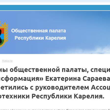
Новости
ны общественной палаты, специ
нсформация» Екатерина Сараева
ретились с руководителем Ассоц
отехники Республики Карелия.
.