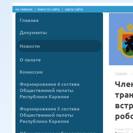
на главную
поиск по сайту
карта сайта
Главная
Документы
Новости
О палате
Комиссии
Главная
→
Чле
Формирование 4 состава
Общественной палаты
тра
Республики Карелия
вст
Формирование 5 состава
роб
Общественной палаты
Республики Карелия
9 июня 2022 г