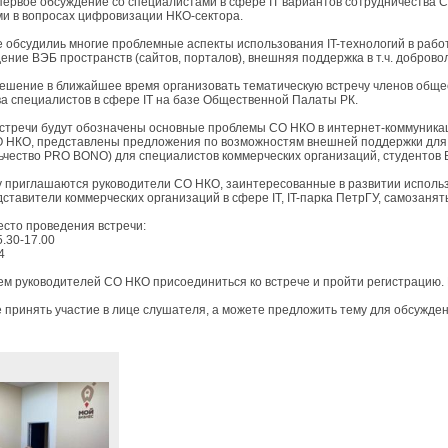
 первое обсуждение со специалистами в сфере IT вариантов сотрудничества 
ми в вопросах цифровизации НКО-сектора.
е обсудилиь многие проблемные аспекты использования IT-технологий в раб
ение ВЭБ пространств (сайтов, порталов), внешняя поддержка в т.ч. доброво
ешение в ближайшее время организовать тематическую встречу членов обще
а специалистов в сфере IT на базе Общественной Палаты РК.
встречи будут обозначены основные проблемы СО НКО в интернет-коммуник
 НКО, представлены предложения по возможностям внешней поддержки для 
ьчество PRO BONO) для специалистов коммерческих организаций, студентов 
у приглашаются руководители СО НКО, заинтересованные в развитии исполь
дставители коммерческих организаций в сфере IT, IT-парка ПетрГУ, самозанят
есто проведения встречи:
5.30-17.00
4
м руководителей СО НКО присоединиться ко встрече и пройти регистрацию.
 принять участие в лице слушателя, а можете предложить тему для обсужден