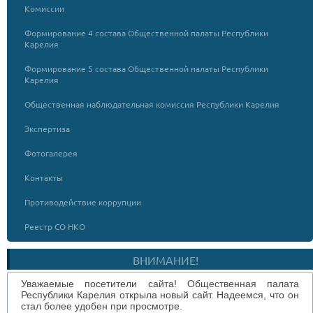
Комиссии
Формирование 4 состава Общественной палаты Республики
Карелия
Формирование 5 состава Общественной палаты Республики
Карелия
Общественная наблюдательная комиссия Республики Карелия
Экспертиза
Фотогалерея
Контакты
Противодействие коррупции
Реестр СО НКО
ВНИМАНИЕ!
Уважаемые посетители сайта! Общественная палата
Республики Карелия открыла новый сайт. Надеемся, что он
стал более удобен при просмотре.