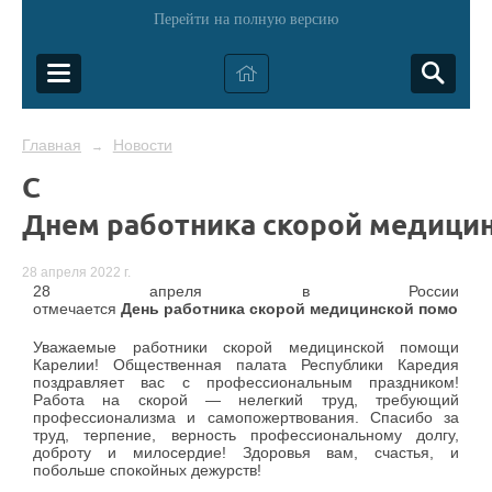
Перейти на полную версию
Главная
Новости
→
С
Днем работника скорой медици
28 апреля 2022 г.
28 апреля в России
отмечается
День
работника
скорой
медицинской
помощи
.
Уважаемые работники скорой медицинской помощи
Карелии! Общественная палата Республики Каредия
поздравляет вас с профессиональным праздником!
Работа на скорой — нелегкий труд, требующий
профессионализма и самопожертвования. Спасибо за
труд, терпение, верность профессиональному долгу,
доброту и милосердие! Здоровья вам, счастья, и
побольше спокойных дежурств!