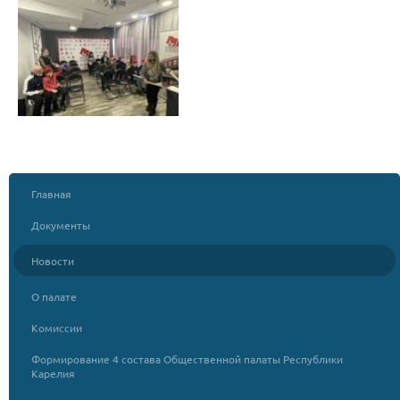
Главная
Документы
Новости
О палате
Комиссии
Формирование 4 состава Общественной палаты Республики
Карелия