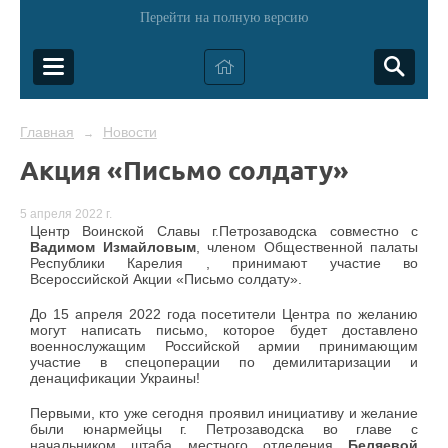
Перейти на полную версию
Главная
Новости
→
Акция «Письмо солдату»
5 апреля 2022 г.
Центр Воинской Славы г.Петрозаводска совместно с
Вадимом Измайловым
, членом Общественной палаты
Республики Карелия , принимают участие во
Всероссийской Акции «Письмо солдату».
До 15 апреля 2022 года посетители Центра по желанию
могут написать письмо, которое будет доставлено
военнослужащим Российской армии принимающим
участие в спецоперации по демилитаризации и
денацификации Украины!
Первыми, кто уже сегодня проявил инициативу и желание
были юнармейцы г. Петрозаводска во главе с
начальником штаба местного отделения
Беляевой