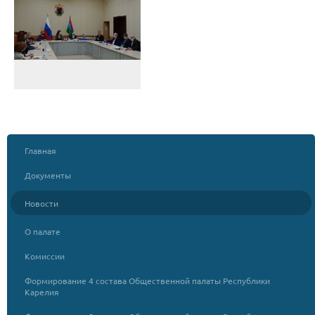
Главная
Документы
Новости
О палате
Комиссии
Формирование 4 состава Общественной палаты Республики
Карелия