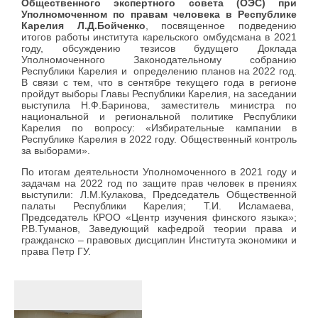
Общественного экспертного совета (ОЭС) при
Уполномоченном по правам человека в Республике
Карелия Л.Д.Бойченко
, посвященное подведению
итогов работы института карельского омбудсмана в 2021
году, обсуждению тезисов будущего Доклада
Уполномоченного Законодательному собранию
Республики Карелия и определению планов на 2022 год.
В связи с тем, что в сентябре текущего года в регионе
пройдут выборы Главы Республики Карелия, на заседании
выступила Н.Ф.Баринова, заместитель министра по
национальной и региональной политике Республики
Карелия по вопросу: «Избирательные кампании в
Республике Карелия в 2022 году. Общественный контроль
за выборами».
По итогам деятельности Уполномоченного в 2021 году и
задачам на 2022 год по защите прав человек в прениях
выступили: Л.М.Кулакова, Председатель Общественной
палаты Республики Карелия; Т.И. Исламаева,
Председатель КРОО «Центр изучения финского языка»;
Р.В.Туманов, Заведующий кафедрой теории права и
гражданско – правовых дисциплин Института экономики и
права Петр ГУ.