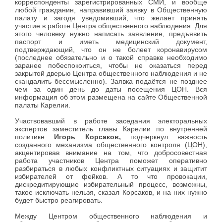
корреспонденты зарегистрированных СМИ, и вообще
любой гражданин, направивший заявку в Общественную
палату и загодя уведомивший, что желает принять
участие в работе Центра общественного наблюдения. Для
этого человеку нужно написать заявление, предъявить
паспорт и иметь медицинский документ,
подтверждающий, что он не болеет коронавирусом
(последнее обязательно и о такой справке необходимо
заранее побеспокоиться, чтобы не оказаться перед
закрытой дверью Центра общественного наблюдения и не
скандалить бессмысленно). Заявка подаётся не позднее
чем за один день до даты посещения ЦОН. Вся
информация об этом размещена на сайте Общественной
палаты Карелии.
Участвовавший в работе заседания электоральных
экспертов заместитель главы Карелии по внутренней
политике
Игорь Корсаков,
подчеркнул важность
созданного механизма общественного контроля (ЦОН),
акцентировав внимание на том, что добросовестная
работа участников Центра поможет оперативно
разбираться в любых конфликтных ситуациях и защитит
избирателей от фейков. А то что провокации,
дискредитирующие избирательный процесс, возможны,
такое исключать нельзя, сказал Корсаков, и на них нужно
будет быстро реагировать.
Между Центром общественного наблюдения и