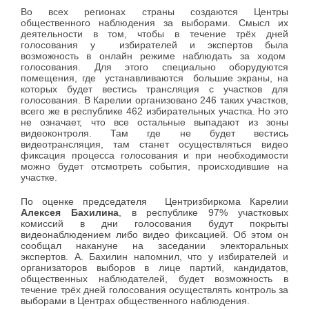
Во всех регионах страны создаются Центры
общественного наблюдения за выборами. Смысл их
деятельности в том, чтобы в течение трёх дней
голосования у избирателей и экспертов была
возможность в онлайн режиме наблюдать за ходом
голосования. Для этого специально оборудуются
помещения, где устанавливаются большие экраны, на
которых будет вестись трансляция с участков для
голосования. В Карелии организовано 246 таких участков,
всего же в республике 462 избирательных участка. Но это
не означает, что все остальные выпадают из зоны
видеоконтроля. Там где не будет вестись
видеотрансляция, там станет осуществляться видео
фиксация процесса голосования и при необходимости
можно будет отсмотреть события, происходившие на
участке.
По оценке председателя Центризбиркома Карелии
Алексея Бахилина
, в республике 97% участковых
комиссий в дни голосования будут покрыты
видеонаблюдением либо видео фиксацией. Об этом он
сообщал накануне на заседании электоральных
экспертов. А. Бахилин напомнил, что у избирателей и
организаторов выборов в лице партий, кандидатов,
общественных наблюдателей, будет возможность в
течение трёх дней голосования осуществлять контроль за
выборами в Центрах общественного наблюдения.