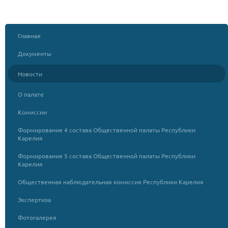
Главная
Документы
Новости
О палате
Комиссии
Формирование 4 состава Общественной палаты Республики
Карелия
Формирование 5 состава Общественной палаты Республики
Карелия
Общественная наблюдательная комиссия Республики Карелия
Экспертиза
Фотогалерея