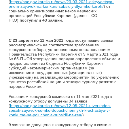
(
https://nac.gov.karelia.ru/news/23-03-2021-otkryvaetsya-
priem-zayavok-na-konkurs-subsidiy-dlya-nko-karelii/
) от
социально ориентированных некоммерческих
организаций Республики Карелия (далее – СО
НКО)
поступили 43 заявки
.
С 23 апреля по 11 мая 2021 года
поступившие заявки
рассматривались на соответствие требованиям
конкурсного отбора, установленным постановлением
Правительства Республики Карелия от 9 марта 2021 года
№ 65-П «Об утверждении порядка определения объема и
предоставления из бюджета Республики Карелия
субсидий некоммерческим организациям (за
исключением государственных (муниципальных)
учреждений) на реализацию мероприятий по укреплению
единства российской нации и этнокультурному развитию
народов России».
Решением конкурсной комиссии от 11 мая 2021 года к
конкурсному отбору допущены 34 заявки
(
https://nac.gov.karelia.ru/news/12-05-2021-utverzhden-
spisok-zayavok-so-nko-dopushchennykh-k-uchastiyu-v-
konkurse-na-poluchenie-subsidii-na-rea/
).
9 заявок не допущено к конкурсному отбору в связи с