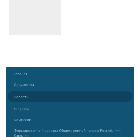
Главная
Документы
Новости
О палате
Комиссии
Формирование 4 состава Общественной палаты Республики
Карелия