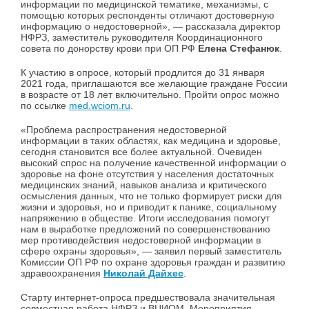
информации по медицинской тематике, механизмы, с
помощью которых респонденты отличают достоверную
информацию о недостоверной», — рассказала директор
НФРЗ, заместитель руководителя Координационного
совета по донорству крови при ОП РФ
Елена Стефанюк
.
К участию в опросе, который продлится до 31 января
2021 года, приглашаются все желающие граждане России
в возрасте от 18 лет включительно. Пройти опрос можно
по ссылке
med.wciom.ru
.
«Проблема распространения недостоверной
информации в таких областях, как медицина и здоровье,
сегодня становится все более актуальной. Очевиден
высокий спрос на получение качественной информации о
здоровье на фоне отсутствия у населения достаточных
медицинских знаний, навыков анализа и критического
осмысления данных, что не только формирует риски для
жизни и здоровья, но и приводит к панике, социальному
напряжению в обществе. Итоги исследования помогут
нам в выработке предложений по совершенствованию
мер противодействия недостоверной информации в
сфере охраны здоровья», — заявил первый заместитель
Комиссии ОП РФ по охране здоровья граждан и развитию
здравоохранения
Николай Дайхес
.
Старту интернет-опроса предшествовала значительная
совместная работа НФРЗ и ВЦИОМ. Мероприятия