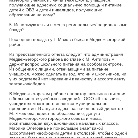
категорий учеников : начальная школа, учащиеся,
получающие адресную социальную помощь и питание
детей с ОВЗ и детей инвалидов, получающих
образование на дому?
5. Используются ли в меню региональные/ национальные
блюда?
Последняя поездка у Г. Мазова была в Медвежьегорский
район.
Из представленного отчёта следует, что администрация
Медвежьегорского района во главе с М. Антиповым
держит вопрос школьного питания на особом контроле.
Из общения с лицами, отвечающими за питание
учащихся, можно сделать вывод, что ни у школьников, ни
у их родителей нет нареканий к качеству и ассортименту
завтраков/обедов.
В Медвежьегорском районе оператор школьного питания
в большинстве учебных заведений - ООО «Школьник»,
учредителем которого является муниципальное
предприятие. В августе здесь назначен новый директор –
М. Яковлева, юрист по образованию, депутат
Медвежьегорского городского совета и мама,
воспитывающая двух школьников начальных классов.
Марина Олеговна не понаслышке знает какой
ассортимент необходим детям в столовой, чтобы с одной