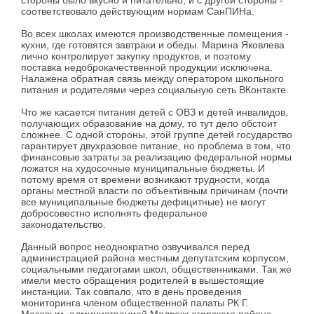
стороны было вкусно и питательно, и с другой стороны -
соответствовало действующим нормам СанПИНа.
Во всех школах имеются производственные помещения -
кухни, где готовятся завтраки и обеды. Марина Яковлева
лично контролирует закупку продуктов, и поэтому
поставка недоброкачественной продукции исключена.
Налажена обратная связь между оператором школьного
питания и родителями через социальную сеть ВКонтакте.
Что же касается питания детей с ОВЗ и детей инвалидов,
получающих образование на дому, то тут дело обстоит
сложнее. С одной стороны, этой группе детей государство
гарантирует двухразовое питание, но проблема в том, что
финансовые затраты за реализацию федеральной нормы
ложатся на худосочные муниципальные бюджеты. И
потому время от времени возникают трудности, когда
органы местной власти по объективным причинам (почти
все муниципальные бюджеты дефицитные) не могут
добросовестно исполнять федеральное
законодательство.
Данный вопрос неоднократно озвучивался перед
администрацией района местным депутатским корпусом,
социальными педагогами школ, общественниками. Так же
имели место обращения родителей в вышестоящие
инстанции. Так совпало, что в день проведения
мониторинга членом общественной палаты РК Г.