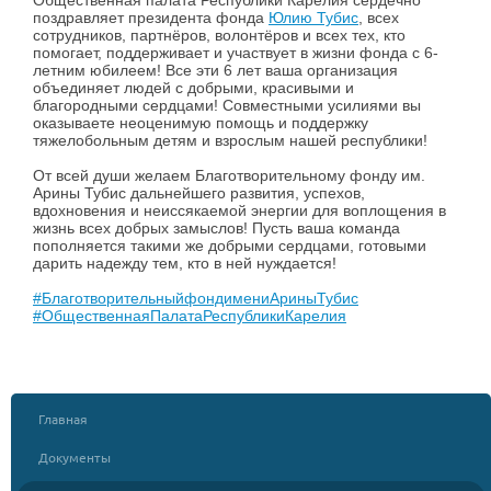
Общественная палата Республики Карелия сердечно
поздравляет президента фонда
Юлию Тубис
, всех
сотрудников, партнёров, волонтёров и всех тех, кто
помогает, поддерживает и участвует в жизни фонда с 6-
летним юбилеем! Все эти 6 лет ваша организация
объединяет людей с добрыми, красивыми и
благородными сердцами! Совместными усилиями вы
оказываете неоценимую помощь и поддержку
тяжелобольным детям и взрослым нашей республики!
От всей души желаем Благотворительному фонду им.
Арины Тубис дальнейшего развития, успехов,
вдохновения и неиссякаемой энергии для воплощения в
жизнь всех добрых замыслов! Пусть ваша команда
пополняется такими же добрыми сердцами, готовыми
дарить надежду тем, кто в ней нуждается!
#БлаготворительныйфондимениАриныТубис
#ОбщественнаяПалатаРеспубликиКарелия
Главная
Документы