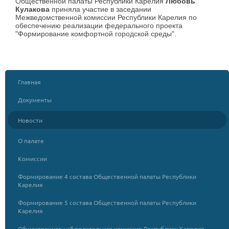
Общественной палаты Республики Карелия
Любовь
Кулакова
приняла участие в заседании
Межведомственной комиссии Республики Карелия по
обеспечению реализации федерального проекта
"Формирование комфортной городской среды".
Главная
Документы
Новости
О палате
Комиссии
Формирование 4 состава Общественной палаты Республики
Карелия
Формирование 5 состава Общественной палаты Республики
Карелия
Общественная наблюдательная комиссия Республики Карелия