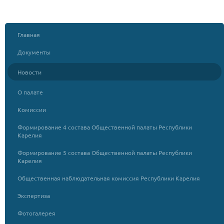
Главная
Документы
Новости
О палате
Комиссии
Формирование 4 состава Общественной палаты Республики
Карелия
Формирование 5 состава Общественной палаты Республики
Карелия
Общественная наблюдательная комиссия Республики Карелия
Экспертиза
Фотогалерея