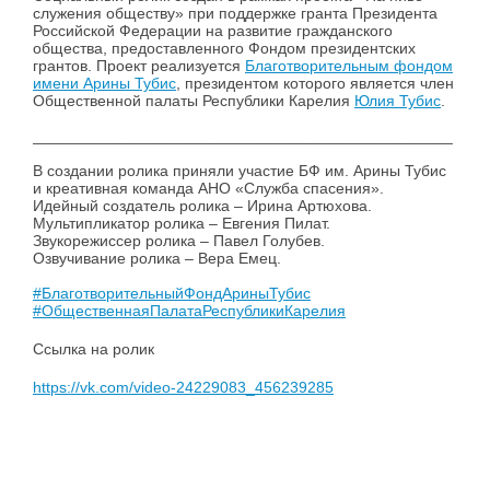
служения обществу» при поддержке гранта Президента
Российской Федерации на развитие гражданского
общества, предоставленного Фондом президентских
грантов. Проект реализуется
Благотворительным фондом
имени Арины Тубис
, президентом которого является член
Общественной палаты Республики Карелия
Юлия Тубис
.
________________________________________________
В создании ролика приняли участие БФ им. Арины Тубис
и креативная команда АНО «Служба спасения».
Идейный создатель ролика – Ирина Артюхова.
Мультипликатор ролика – Евгения Пилат.
Звукорежиссер ролика – Павел Голубев.
Озвучивание ролика – Вера Емец.
#БлаготворительныйФондАриныТубис
#ОбщественнаяПалатаРеспубликиКарелия
Ссылка на ролик
https://vk.com/video-24229083_456239285