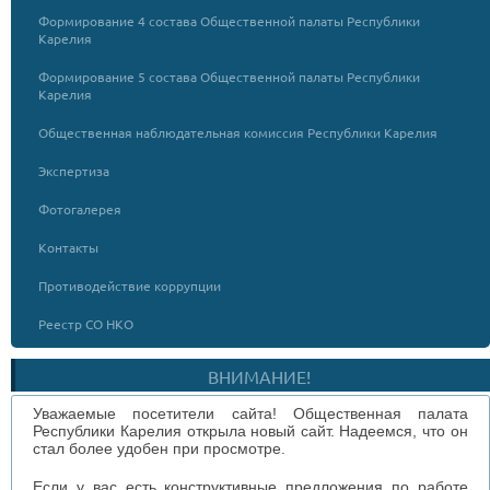
Формирование 4 состава Общественной палаты Республики
Карелия
Формирование 5 состава Общественной палаты Республики
Карелия
Общественная наблюдательная комиссия Республики Карелия
Экспертиза
Фотогалерея
Контакты
Противодействие коррупции
Реестр СО НКО
ВНИМАНИЕ!
Уважаемые посетители сайта! Общественная палата
Республики Карелия открыла новый сайт. Надеемся, что он
стал более удобен при просмотре.
Если у вас есть конструктивные предложения по работе