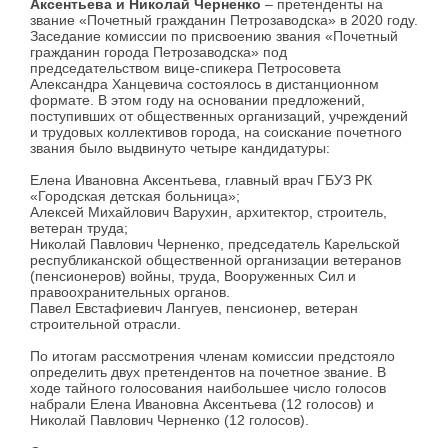
Аксентьева и Николай Черненко
– претенденты на
звание «Почетный гражданин Петрозаводска» в 2020 году.
Заседание комиссии по присвоению звания «Почетный
гражданин города Петрозаводска» под
председательством вице-спикера Петросовета
Александра Ханцевича состоялось в дистанционном
формате. В этом году на основании предложений,
поступивших от общественных организаций, учреждений
и трудовых коллективов города, на соискание почетного
звания было выдвинуто четыре кандидатуры:
Елена Ивановна Аксентьева, главный врач ГБУЗ РК
«Городская детская больница»;
Алексей Михайлович Варухин, архитектор, строитель,
ветеран труда;
Николай Павлович Черненко, председатель Карельской
республиканской общественной организации ветеранов
(пенсионеров) войны, труда, Вооруженных Сил и
правоохранительных органов.
Павел Евстафиевич Лангуев, пенсионер, ветеран
строительной отрасли.
По итогам рассмотрения членам комиссии предстояло
определить двух претендентов на почетное звание. В
ходе тайного голосования наибольшее число голосов
набрали Елена Ивановна Аксентьева (12 голосов) и
Николай Павлович Черненко (12 голосов).