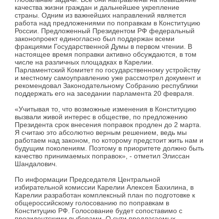
качества жизни граждан и дальнейшее укрепление
страны. Одним из важнейших направлений является
работа над предложениями по поправкам в Конституцию
России. Предложенный Президентом РФ федеральный
законопроект единогласно был поддержан всеми
фракциями Государственной Думы в первом чтении. В
настоящее время поправки активно обсуждаются, в том
числе на различных площадках в Карелии.
Парламентский Комитет по государственному устройству
и местному самоуправлению уже рассмотрел документ и
рекомендовал Законодательному Собранию республики
поддержать его на заседании парламента 20 февраля.
«Учитывая то, что возможные изменения в Конституцию
вызвали живой интерес в обществе, по предложению
Президента срок внесения поправок продлен до 2 марта.
Я считаю это абсолютно верным решением, ведь мы
работаем над законом, по которому предстоит жить нам и
будущим поколениям. Поэтому в приоритете должно быть
качество принимаемых поправок», - отметил Элиссан
Шандалович.
По информации Председателя Центральной
избирательной комиссии Карелии Алексея Бахилина, в
Карелии разработан комплексный план по подготовке к
общероссийскому голосованию по поправкам в
Конституцию РФ. Голосование будет сопоставимо с
президентскими выборами. О сути предлагаемых