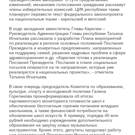
изменений, механизме голосования гражданам расскажут
члены избирательных комиссий. ЦИК республики также
планирует перевести текст федерального законопроекта
на национальные языки - карельский и вепсский.
В ходе заседания заместитель Главы Карелии –
Руководитель Администрации Главы республики Татьяна
Игнатьева рассказала о разработке Плана мероприятий
по реализации в регионе основных положений Послания
Президента и конкретных предложениях, направленных
на поддержку семей, решение кадровых проблем в сфере
здравоохранения и др. «Карелия готова к реализации
Послания Президента. Послание в плане социальных
посылов опирается на те направления, которые уже
реализуются в национальных проектах», - отметила
Татьяна Игнатьева.
В свою очередь председатель Комитета по образованию,
культуре, спорту и молодежной политике Галина
Гореликова проинформировала об итогах
парламентского мониторинга готовности школ к
обеспечению бесплатным горячим питанием младших
школьников, а также финансовой потребности на
обновление школ искусств. К примеру, порядка 40 млн
рублей необходимо учреждениям дополнительного
образования на закупку новых музыкальных
инструментов. Кроме этого, депутаты продолжат работу
над поставленной Президентом России задачей по