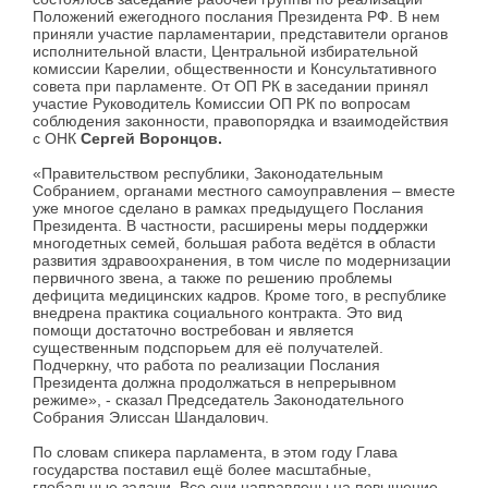
Положений ежегодного послания Президента РФ. В нем
приняли участие парламентарии, представители органов
исполнительной власти, Центральной избирательной
комиссии Карелии, общественности и Консультативного
совета при парламенте. От ОП РК в заседании принял
участие Руководитель Комиссии ОП РК по вопросам
соблюдения законности, правопорядка и взаимодействия
с ОНК
Сергей Воронцов.
«Правительством республики, Законодательным
Собранием, органами местного самоуправления – вместе
уже многое сделано в рамках предыдущего Послания
Президента. В частности, расширены меры поддержки
многодетных семей, большая работа ведётся в области
развития здравоохранения, в том числе по модернизации
первичного звена, а также по решению проблемы
дефицита медицинских кадров. Кроме того, в республике
внедрена практика социального контракта. Это вид
помощи достаточно востребован и является
существенным подспорьем для её получателей.
Подчеркну, что работа по реализации Послания
Президента должна продолжаться в непрерывном
режиме», - сказал Председатель Законодательного
Собрания Элиссан Шандалович.
По словам спикера парламента, в этом году Глава
государства поставил ещё более масштабные,
глобальные задачи. Все они направлены на повышение