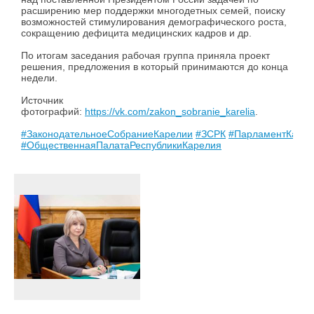
расширению мер поддержки многодетных семей, поиску
возможностей стимулирования демографического роста,
сокращению дефицита медицинских кадров и др.
По итогам заседания рабочая группа приняла проект
решения, предложения в который принимаются до конца
недели.
Источник
фотографий:
https://vk.com/zakon_sobranie_karelia
.
#ЗаконодательноеСобраниеКарелии
#ЗСРК
#ПарламентКарел
#ОбщественнаяПалатаРеспубликиКарелия