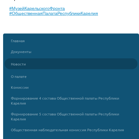
#МузейКарельскогоФронта
#ОбщественнаяПалатаРеспубликиКарелия
Главная
Документы
Новости
О палате
Комиссии
Формирование 4 состава Общественной палаты Республики
Карелия
Формирование 5 состава Общественной палаты Республики
Карелия
Общественная наблюдательная комиссия Республики Карелия