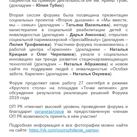
пациентов на примере деятельности БФ им. Арины Тубис
(докладчик –
Юлия Тубис
).
Вторая сессия форума была посвящена презентации
социальных проектов «Второе дыхание» и «Мы вместе,
мы – семья» (докладчик –
Татьяна Васильева
), методу
канистерапии в социальной реабилитации детей с
инвалидностью (докладчик –
Дарья
Амосова
), открытию
социальной парикмахерской «SpecialBeauty» (докладчик –
Лилия Трофимова
). Участники форума познакомились с
работой центра «Гармония» (докладчики –
Наталья
Крицкая
и
Олег Черепанов
), узнали о социальных
инновациях как тренде развития стационарзамещающих
технологий (докладчик –
Наталья Абрамова
) и новом
сайте по поддержке людей с инвалидностью «Особая
забота. Карелия» (докладчик –
Наталья Окунева
).
Форум продолжит свою работу 27 сентября в режиме
«Круглого стола» на площадке «Точки кипения» для
обсуждения результатов реализации решений Форума
2018 года.
ОП РК отмечает высокий уровень проведения форума и
благодарит
организаторов
за предоставленную членам
ОП РК возможность принять в нём участие!
Подробная информация и все фотографии можно найти
на сайте:
https://vk.com/vozrozhdenie_sampo
.