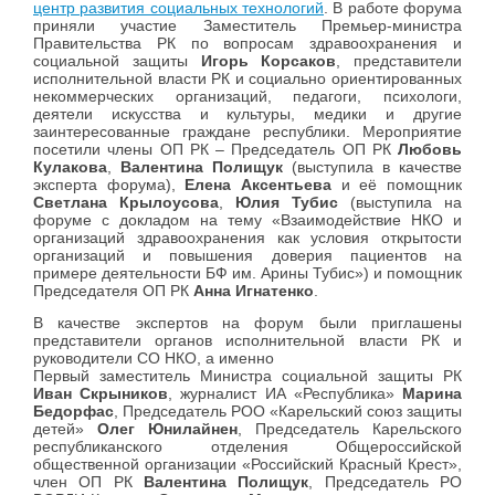
центр развития социальных технологий
. В работе форума
приняли участие Заместитель Премьер-министра
Правительства РК по вопросам здравоохранения и
социальной защиты
Игорь Корсаков
, представители
исполнительной власти РК и социально ориентированных
некоммерческих организаций, педагоги, психологи,
деятели искусства и культуры, медики и другие
заинтересованные граждане республики. Мероприятие
посетили члены ОП РК – Председатель ОП РК
Любовь
Кулакова
,
Валентина Полищук
(выступила в качестве
эксперта форума),
Елена Аксентьева
и её помощник
Светлана Крылоусова
,
Юлия Тубис
(выступила на
форуме с докладом на тему «Взаимодействие НКО и
организаций здравоохранения как условия открытости
организаций и повышения доверия пациентов на
примере деятельности БФ им. Арины Тубис») и помощник
Председателя ОП РК
Анна Игнатенко
.
В качестве экспертов на форум были приглашены
представители органов исполнительной власти РК и
руководители СО НКО, а именно
Первый заместитель Министра социальной защиты РК
Иван Скрыников
, журналист ИА «Республика»
Марина
Бедорфас
, Председатель РОО «Карельский союз защиты
детей»
Олег Юнилайнен
, Председатель Карельского
республиканского отделения Общероссийской
общественной организации «Российский Красный Крест»,
член ОП РК
Валентина Полищук
, Председатель РО