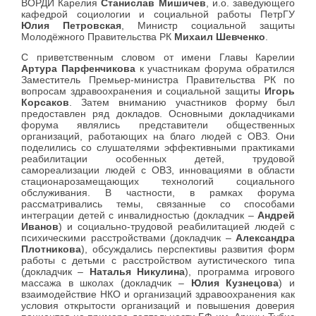
ВОРДИ Карелия
Станислав Мишичев
, и.о. заведующего
кафедрой социологии и социальной работы ПетрГУ
Юлия Петровская
, Министр социальной защиты
Молодёжного Правительства РК
Михаил Шевченко
.
С приветственным словом от имени Главы Карелии
Артура Парфенчикова
к участникам форума обратился
Заместитель Премьер-министра Правительства РК по
вопросам здравоохранения и социальной защиты
Игорь
Корсаков
. Затем вниманию участников форму был
предоставлен ряд докладов. Основными докладчиками
форума являлись представители общественных
организаций, работающих на благо людей с ОВЗ. Они
поделились со слушателями эффективными практиками
реабилитации особенных детей, трудовой
самореализации людей с ОВЗ, инновациями в области
стационарозамещающих технологий социального
обслуживания. В частности, в рамках форума
рассматривались темы, связанные со способами
интеграции детей с инвалидностью (докладчик –
Андрей
Иванов
) и социально-трудовой реабилитацией людей с
психическими расстройствами (докладчик –
Александра
Плотникова
), обсуждались перспективы развития форм
работы с детьми с расстройством аутистического типа
(докладчик –
Наталья Никулина
), программа игрового
массажа в школах (докладчик –
Юлия Кузнецова
) и
взаимодействие НКО и организаций здравоохранения как
условия открытости организаций и повышения доверия